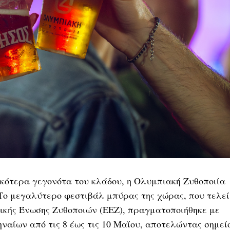
ικότερα γεγονότα του κλάδου, η Ολυμπιακή Ζυθοποιία
l. Το μεγαλύτερο φεστιβάλ μπύρας της χώρας, που τελεί
νικής Ένωσης Ζυθοποιών (ΕΕΖ), πραγματοποιήθηκε με
ναίων από τις 8 έως τις 10 Μαΐου, αποτελώντας σημεί