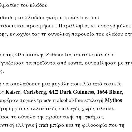
λματίες του κλάδου.
υσίασε μια πλούσια γκάμα προϊόντων που
τάσεις και προτιμήσεις. Παράλληλα, ως ενεργό μέλος
σης, ενισχύοντας τη συνολική παρουσία του κλάδου στ
ερα της Ολυμπιακής Ζυθοποιίας αποτέλεσαν ένα
ς γνώρισαν τα προϊόντα από κοντά, συνομίλησαν με τη
ς.
α να απολαύσουν μια μεγάλη ποικιλία από τοπικές
Kaiser
Carlsberg
ΦΙΞ Dark Guinness
1664 Blanc,
ως
,
,
,
Mythos
διαφέρον συγκέντρωσε η alcohol-free επιλογή
ήτηση για εναλλακτικές επιλογές χωρίς αλκοόλ.
ασε το σύνολο της προϊοντικής της γκάμας,
τική ελληνική craft μπίρα και τη φιλοσοφία που τη