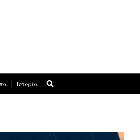
πα
Ιστορία