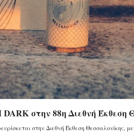
DARK στην 88η Διεθνή Έκθεση 
υρίσκεται στην Διεθνή Έκθεση Θεσσαλονίκης, μετ