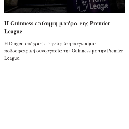
Η Guinness επίσημη μπύρα της Premier
League
Η Diageo υπέγραψε την πρώτη παγκόσμια
ποδοσφαιρική συνεργασία της Guinness με την Premier
League.