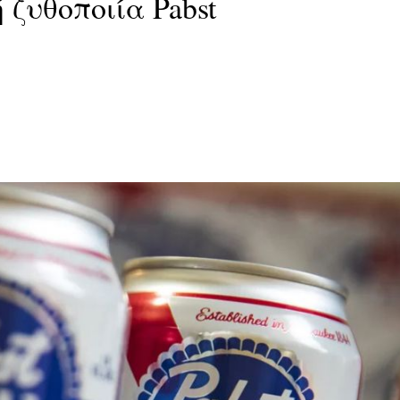
 ζυθοποιία Pabst