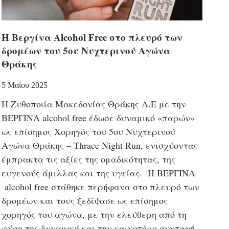
H Βεργίνα Alcohol Free στο πλευρό των
δρομέων του 5ου Νυχτερινού Αγώνα
Θράκης
5 Μαΐου 2025
Η Ζυθοποιία Μακεδονίας Θράκης Α.Ε με την
ΒΕΡΓΙΝΑ alcohol free έδωσε δυναμικό «παρών»
ως επίσημος Χορηγός του 5ου Νυχτερινού
Αγώνα Θράκης – Thrace Night Run, ενισχύοντας
έμπρακτα τις αξίες της ομαδικότητας, της
ευγενούς άμιλλας και της υγείας. Η ΒΕΡΓΙΝΑ
alcohol free στάθηκε περήφανα στο πλευρό των
δρομέων και τους ξεδίψασε ως επίσημος
χορηγός του αγώνα, με την ελεύθερη από τη
φύση της δυναμική και την καινοτόμο συνταγή