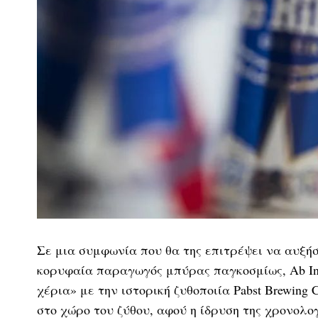
Σε μια συμφωνία που θα της επιτρέψει να αυξήσε
κορυφαία παραγωγός μπύρας παγκοσμίως, Ab InB
χέρια» με την ιστορική ζυθοποιία Pabst Brewing
στο χώρο του ζύθου, αφού η ίδρυση της χρονολογ