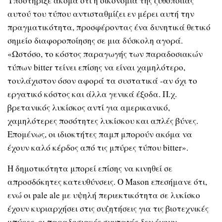
Υποστήριξε ακόμα ότι η οικονομία της ζυθοποιίας
αυτού του τύπου αντισταθμίζει εν μέρει αυτή την
πραγματικότητα, προσφέροντας ένα δυνητικά θετικό
σημείο διαφοροποίησης σε μια δύσκολη αγορά.
«Ωστόσο, το κόστος παραγωγής των παραδοσιακών
τύπων bitter τείνει επίσης να είναι χαμηλότερο,
τουλάχιστον όσον αφορά τα συστατικά -αν όχι το
εργατικό κόστος και άλλα γενικά έξοδα. Π.χ.
βρετανικός λυκίσκος αντί για αμερικανικό,
χαμηλότερες ποσότητες λυκίσκου και απλές βύνες.
Επομένως, οι ιδιοκτήτες παμπ μπορούν ακόμα να
έχουν καλό κέρδος από τις μπύρες τύπου bitter».
Η δημοτικότητα μπορεί επίσης να κινηθεί σε
απροσδόκητες κατευθύνσεις. Ο Mason επεσήμανε ότι,
ενώ οι pale ale με υψηλή περιεκτικότητα σε λυκίσκο
έχουν κυριαρχήσει στις συζητήσεις για τις βιοτεχνικές
μπύρες, οι παραδοσιακές συνταγές δεν έχουν