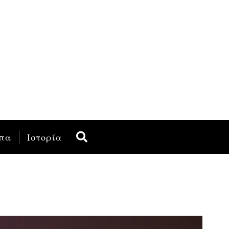
πα
Ιστορία