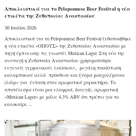
Αποκλειστικά για το Peloponnese Beer Festival η νέα
ετικέτα της Ζυθοποιίας Αναστασίου
30 Ιουλίου 2026
Αποκλειστικά για το Peloponnese Beer Festival ζυθοποιήθηκε
η νέα ετικέτα «ΟΠΟΥΣ» της Ζυθοποιίας Αναστασίου με
πηγή έμπνευσης τις γνωστές Mexican Lager. Στη νέα της
συνταγή η Ζυθοποιία Αναστασίου χρησιμοποίησε
ευγενείς γερμανικούς λυκίσκους, μεγάλη ποσόστωση
καλαμποκιού αλλά πρόσθεσε και ξύσμα μοσχολέμονου
(λάιμ» για ένταση στον αρωματικό χαρακτήρα. Το
αποτέλεσμα είναι μια ελαφριά, διαυγής, αρωματική
«Mexican Lager» με μόλις 4,3% ABV ότι πρέπει για το
καλοκαίρι.