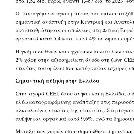
στα 1,52 δισ. ευρώ, έναντι 1,487 δισ. το 2023 (+6
Οι παραγόμενοι όγκοι μπύρας του ομίλου αυξήθ
σημαντική ανάπτυξη στην Κεντρική και Ανατολικ
αντισταθμίστηκαν οι απώλειες στη Δυτική Ευρώ
οργανικά κατά 5,4% και κατά 4% σε δημοσιευμέν
Η γκάμα διεθνών και εγχώριων πολυτελών ετικετ
2% χάρη στην αξιοσημείωτη άνοδο στη ζώνη CEE
ετικέτες του ομίλου που κατέγραψαν ισχυρές επ
Σημαντική αύξηση στην Ελλάδα
Στην αγορά CEEI, όπου ανήκει και η Ελλάδα, ο
ελέω καταγραφόμενης ανάπτυξης στις περισσότερ
αλκοολούχες ετικέτες της εταιρείας. Στη συγκεκ
αυξήθηκαν οργανικά κατά 9,6%, ενώ τα δημοσιε
Μεταξύ των χωρών όπου σημειώθηκε σημαντική 