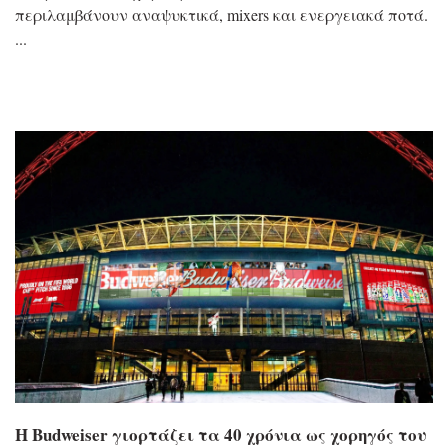
περιλαμβάνουν αναψυκτικά, mixers και ενεργειακά ποτά.
Η Budweiser γιορτάζει τα 40 χρόνια ως χορηγός του