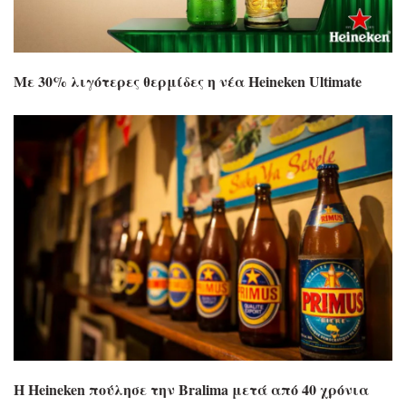
Με 30% λιγότερες θερμίδες η νέα Heineken Ultimate
Η Heineken πούλησε την Bralima μετά από 40 χρόνια