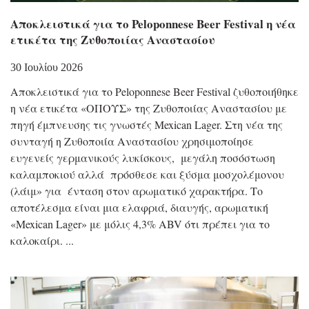
Αποκλειστικά για το Peloponnese Beer Festival η νέα
ετικέτα της Ζυθοποιίας Αναστασίου
30 Ιουλίου 2026
Αποκλειστικά για το Peloponnese Beer Festival ζυθοποιήθηκε
η νέα ετικέτα «ΟΠΟΥΣ» της Ζυθοποιίας Αναστασίου με
πηγή έμπνευσης τις γνωστές Mexican Lager. Στη νέα της
συνταγή η Ζυθοποιία Αναστασίου χρησιμοποίησε
ευγενείς γερμανικούς λυκίσκους, μεγάλη ποσόστωση
καλαμποκιού αλλά πρόσθεσε και ξύσμα μοσχολέμονου
(λάιμ» για ένταση στον αρωματικό χαρακτήρα. Το
αποτέλεσμα είναι μια ελαφριά, διαυγής, αρωματική
«Mexican Lager» με μόλις 4,3% ABV ότι πρέπει για το
καλοκαίρι.