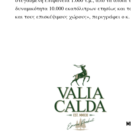
στεγασµένη επιφάνεια 1.000 τ.µ., από τα οποία τ
δυναµικότητα 10.000 εκατόλιτρων ετησίως και τ
και τους επισκέψιµους χώρους», περιγράφει ο κ.