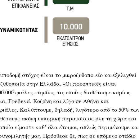
υποδοµή στόχος είναι το µικροζυθοποιείο να εξελιχθεί
οζυθοποιία στην Ελλάδα. «Οι προοπτικές είναι
0.000 φιάλες ετησίως, τις οποίες διαθέτουµε κυρίως
λα, Γρεβενά, Κοζάνη και λίγο σε Αθήνα και
 φιάλες. Καλύπτουµε, δηλαδή, λιγότερο από το 50% τω
θέτουµε ακόµη εµπορική παρουσία σε όλη τη χώρα και
 οποίο είµαστε καθ’ όλα έτοιµοι, απλώς περιµένουµε να
συνοµιλητής µας. Πρόσθεσε δε, πως σε επόµενο στάδιο