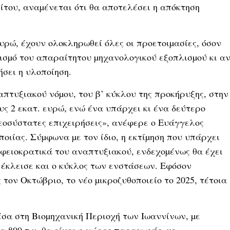
ίτου, αναµένεται ότι θα αποτελέσει η απόκτηση
ευρώ, έχουν ολοκληρωθεί όλες οι προετοιµασίες, όσον
πισµό του απαραίτητου µηχανολογικού εξοπλισµού κι α
ήσει η υλοποίηση.
πτυξιακού νόµου, του β’ κύκλου της προκήρυξης, στην
ς 2 εκατ. ευρώ, ενώ ένα υπάρχει κι ένα δεύτερο
νεοσύστατες επιχειρήσεις», ανέφερε ο Ευάγγελος
ποιίας. Σύµφωνα µε τον ίδιο, η εκτίµηση που υπάρχει
ραφειοκρατικά του αναπτυξιακού, ενδεχοµένως θα έχει
ι έκλεισε και ο κύκλος των ενστάσεων. Εφόσον
τον Οκτώβριο, το νέο µικροζυθοποιείο το 2025, τέτοια
έσα στη Βιοµηχανική Περιοχή των Ιωαννίνων, µε