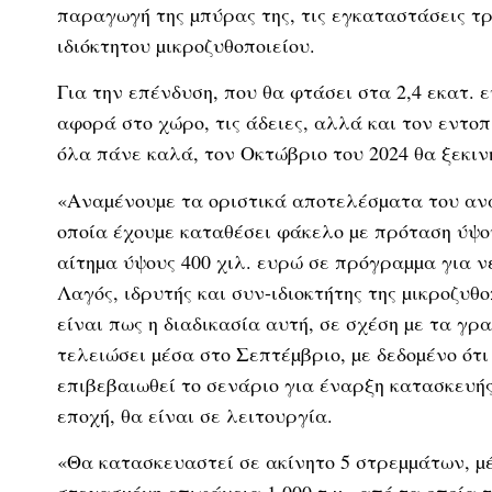
παραγωγή της µπύρας της, τις εγκαταστάσεις τρ
ιδιόκτητου µικροζυθοποιείου.
Για την επένδυση, που θα φτάσει στα 2,4 εκατ. 
αφορά στο χώρο, τις άδειες, αλλά και τον εντο
όλα πάνε καλά, τον Οκτώβριο του 2024 θα ξεκιν
«Αναµένουµε τα οριστικά αποτελέσµατα του ανα
οποία έχουµε καταθέσει φάκελο µε πρόταση ύψου
αίτηµα ύψους 400 χιλ. ευρώ σε πρόγραµµα για 
Λαγός, ιδρυτής και συν-ιδιοκτήτης της µικροζυθο
είναι πως η διαδικασία αυτή, σε σχέση µε τα γ
τελειώσει µέσα στο Σεπτέµβριο, µε δεδοµένο ότ
επιβεβαιωθεί το σενάριο για έναρξη κατασκευής 
εποχή, θα είναι σε λειτουργία.
«Θα κατασκευαστεί σε ακίνητο 5 στρεµµάτων, µ