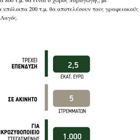
α 800 τ.µ. θα είναι ο χώρος παραγωγής, µε
α υπόλοιπα 200 τ.µ. θα αποτελέσουν τους γραφειακούς
 Λαγός.