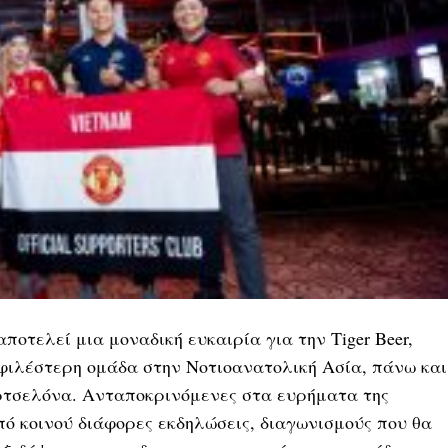
οτελεί μια μοναδική ευκαιρία για την Tiger Beer,
φιλέστερη ομάδα στην Νοτιοανατολική Ασία, πάνω και
ρτσελόνα. Ανταποκρινόμενες στα ευρήματα της
πό κοινού διάφορες εκδηλώσεις, διαγωνισμούς που θα