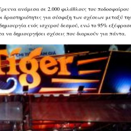
ε έρευνα ανάμεσα σε 2.000 φιλάθλους του ποδοσφαίρου
οι δραστηριότητες για σύσφιξη των σχέσεων μεταξύ τη
 δημιουργία ενός ισχυρού δεσμού, ενώ το 95% εξέφρασ
τα να δημιουργήσει σχέσεις που διαρκούν για πάντα.