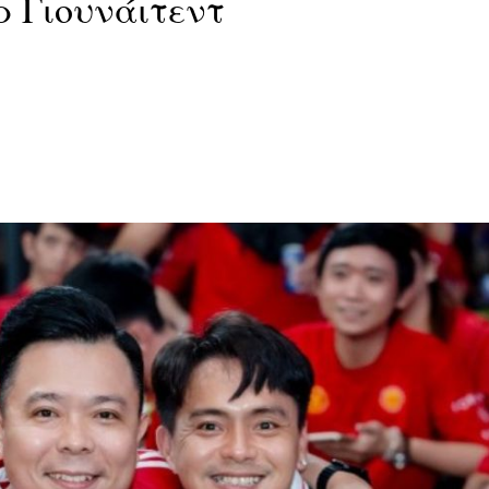
ρ Γιουνάιτεντ