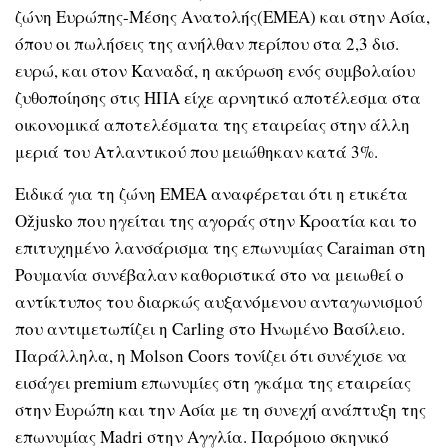
ζώνη Ευρώπης-Μέσης Ανατολής(EMEA) και στην Ασία,
όπου οι πωλήσεις της ανήλθαν περίπου στα 2,3 δισ.
ευρώ, και στον Καναδά, η ακύρωση ενός συμβολαίου
ζυθοποίησης στις ΗΠΑ είχε αρνητικό αποτέλεσμα στα
οικονομικά αποτελέσματα της εταιρείας στην άλλη
μεριά του Ατλαντικού που μειώθηκαν κατά 3%.
Ειδικά για τη ζώνη EMEA αναφέρεται ότι η ετικέτα
Ožjusko που ηγείται της αγοράς στην Κροατία και το
επιτυχημένο λανσάρισμα της επωνυμίας Caraiman στη
Ρουμανία συνέβαλαν καθοριστικά στο να μειωθεί ο
αντίκτυπος του διαρκώς αυξανόμενου ανταγωνισμού
που αντιμετωπίζει η Carling στο Ηνωμένο Βασίλειο.
Παράλληλα, η Molson Coors τονίζει ότι συνέχισε να
εισάγει premium επωνυμίες στη γκάμα της εταιρείας
στην Ευρώπη και την Ασία με τη συνεχή ανάπτυξη της
επωνυμίας Madri στην Αγγλία. Παρόμοιο σκηνικό