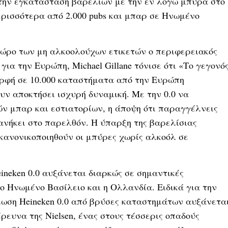
 την εγκατάσταση βαρελιών με την εν λόγω μπύρα στο
ρισσότερα από 2.000 pubs και μπαρ σε Ηνωμένο
χώρο των μη αλκοολούχων ετικετών ο περιφερειακός
ια την Ευρώπη, Michael Gillane τόνισε ότι «Το γεγονό
μορφή σε 10.000 καταστήματα από την Ευρώπη
υν αποκτήσει ισχυρή δυναμική. Με την 0.0 να
ών μπαρ και εστιατορίων, η άποψη ότι παραγγέλνεις
ανήκει στο παρελθόν. Η ύπαρξη της βαρελίσιας
 κανονικοποιηθούν οι μπύρες χωρίς αλκοόλ σε
ineken 0.0 αυξάνεται διαρκώς σε σημαντικές
το Ηνωμένο Βασίλειο και η Ολλανδία. Ειδικά για την
άλωση Heineken 0.0 από βρύσες καταστημάτων αυξάνετα
ευνα της Nielsen, ένας στους τέσσερις οπαδούς