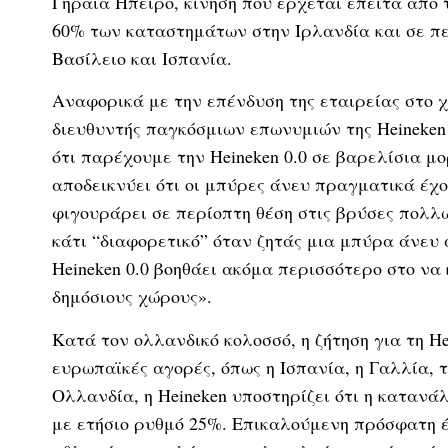
Γηραιά Ήπειρο, κίνηση που έρχεται έπειτα από
60% των καταστημάτων στην Ιρλανδία και σε πε
Βασίλειο και Ισπανία.
Αναφορικά με την επένδυση της εταιρείας στο 
διευθυντής παγκόσμιων επωνυμιών της Heineken γ
ότι παρέχουμε την Heineken 0.0 σε βαρελίσια 
αποδεικνύει ότι οι μπύρες άνευ πραγματικά έχο
φιγουράρει σε περίοπτη θέση στις βρύσες πολλ
κάτι “διαφορετικό” όταν ζητάς μια μπύρα άνευ 
Heineken 0.0 βοηθάει ακόμα περισσότερο στο να
δημόσιους χώρους».
Κατά τον ολλανδικό κολοσσό, η ζήτηση για τη He
ευρωπαϊκές αγορές, όπως η Ισπανία, η Γαλλία, 
Ολλανδία, η Heineken υποστηρίζει ότι η καταν
με ετήσιο ρυθμό 25%. Επικαλούμενη πρόσφατη έρ