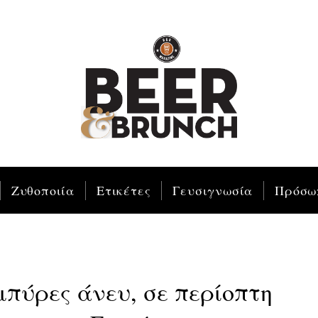
Ζυθοποιία
Ετικέτες
Γευσιγνωσία
Πρόσω
 μπύρες άνευ, σε περίοπτη