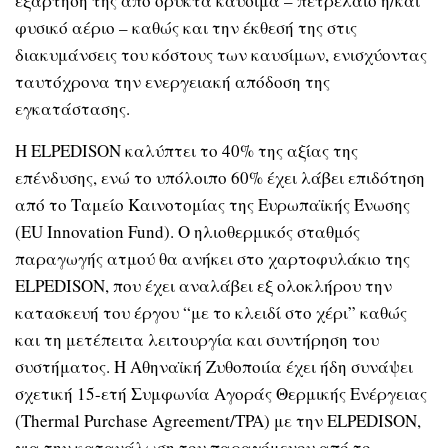
εξάρτησή της από ορυκτά καύσιμα – πετρέλαιο ή/και
φυσικό αέριο – καθώς και την έκθεσή της στις
διακυμάνσεις του κόστους των καυσίμων, ενισχύοντας
ταυτόχρονα την ενεργειακή απόδοση της
εγκατάστασης.
Η ELPEDISON καλύπτει το 40% της αξίας της
επένδυσης, ενώ το υπόλοιπο 60% έχει λάβει επιδότηση
από το Ταμείο Καινοτομίας της Ευρωπαϊκής Ένωσης
(EU Innovation Fund). Ο ηλιοθερμικός σταθμός
παραγωγής ατμού θα ανήκει στο χαρτοφυλάκιο της
ELPEDISON, που έχει αναλάβει εξ ολοκλήρου την
κατασκευή του έργου “με το κλειδί στο χέρι” καθώς
και τη μετέπειτα λειτουργία και συντήρηση του
συστήματος. Η Αθηναϊκή Ζυθοποιία έχει ήδη συνάψει
σχετική 15-ετή Συμφωνία Αγοράς Θερμικής Ενέργειας
(Thermal Purchase Agreement/TPA) με την ELPEDISON,
για την κατανάλωση του παραγόμενου από το